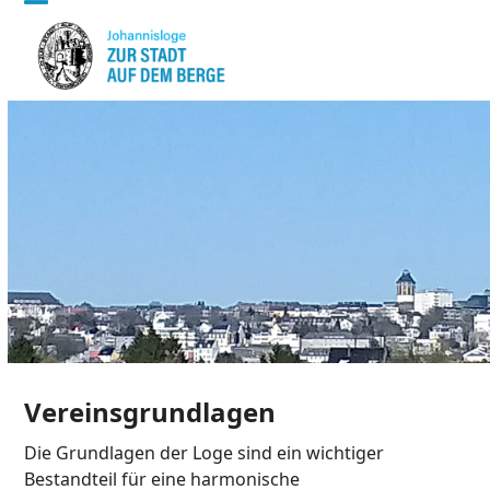
Skip
Open
Close
to
mobile
mobile
content
menu
menu
Vereinsgrundlagen
Die Grundlagen der Loge sind ein wichtiger
Bestandteil für eine harmonische